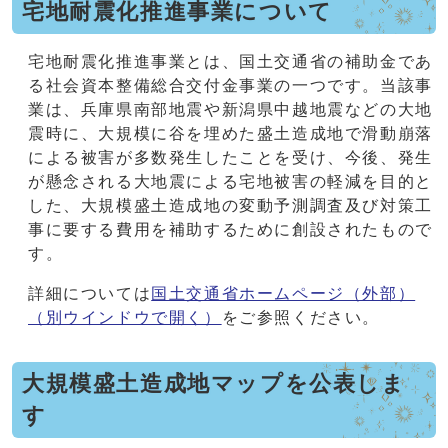
宅地耐震化推進事業について
宅地耐震化推進事業とは、国土交通省の補助金であ
る社会資本整備総合交付金事業の一つです。当該事
業は、兵庫県南部地震や新潟県中越地震などの大地
震時に、大規模に谷を埋めた盛土造成地で滑動崩落
による被害が多数発生したことを受け、今後、発生
が懸念される大地震による宅地被害の軽減を目的と
した、大規模盛土造成地の変動予測調査及び対策工
事に要する費用を補助するために創設されたもので
す。
詳細については
国土交通省ホームページ（外部）
（別ウインドウで開く）
をご参照ください。
大規模盛土造成地マップを公表しま
す