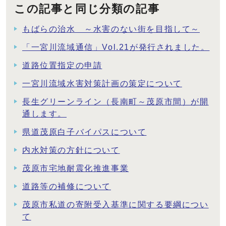
この記事と同じ分類の記事
もばらの治水 ～水害のない街を目指して～
「一宮川流域通信」Vol.21が発行されました。
道路位置指定の申請
一宮川流域水害対策計画の策定について
長生グリーンライン（長南町～茂原市間）が開
通します。
県道茂原白子バイパスについて
内水対策の方針について
茂原市宅地耐震化推進事業
道路等の補修について
茂原市私道の寄附受入基準に関する要綱につい
て