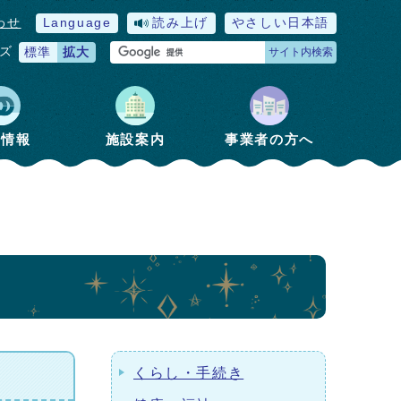
わせ
Language
読み上げ
やさしい日本語
ズ
標準
拡大
サイト内検索
政情報
施設案内
事業者の方へ
くらし・手続き