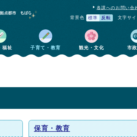
各課へのお問い合
文字サイ
背景色
標準
反転
・福祉
子育て・教育
観光・文化
市
保育・教育