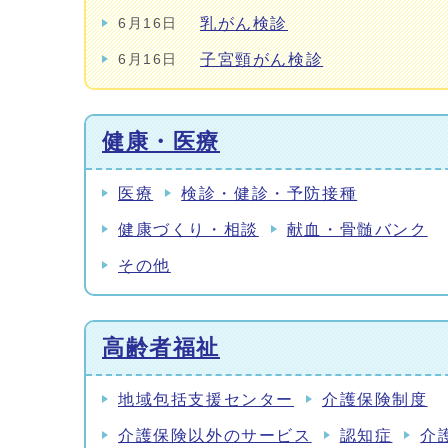
乳がん検診
6月16日
子宮頸がん検診
6月16日
健康・医療
医療
検診・健診・予防接種
健康づくり・相談
献血・骨髄バンク
その他
高齢者福祉
地域包括支援センター
介護保険制度
介護保険以外のサービス
認知症
介