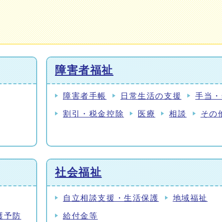
障害者福祉
障害者手帳
日常生活の支援
手当・
割引・税金控除
医療
相談
その
社会福祉
自立相談支援・生活保護
地域福祉
護予防
給付金等