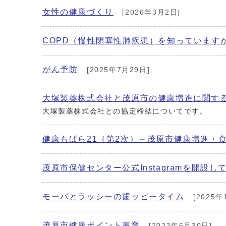
女性の健康づくり
[2026年3月2日]
COPD（慢性閉塞性肺疾患）を知っています
がん予防
[2025年7月29日]
大塚製薬株式会社と茂原市の健康増進に関す
大塚製薬株式会社との協定締結についてです。
健康もばら21（第2次）～茂原市健康増進・
茂原市保健センター公式Instagramを開設し
モーバとラッシーの歯ッピータイム
[2025年
茂原市健康ポイント事業
[2022年6月30日]