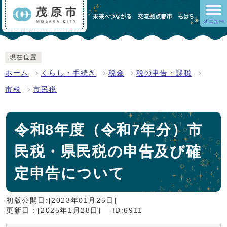
メニュー
現在位置
ホーム
くらし・手続き
税金
税の申告・課税
市税
市民税
令和8年度（令和7年分）市
民税・県民税の申告及び確
定申告について
初版公開日:[2023年01月25日]
更新日：[2025年1月28日]
ID:6911