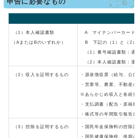
申告に必要なもの
（1）本人確認書類
A マイナンバーカード
（AまたはBのいずれか）
B 下記の（1）と（2）
（1）番号確認書類：通
（2）本人確認書類：運
（2）収入を証明するもの
・源泉徴収票（給与、公的
・営業等、農業、不動産の
※あらかじめ収入と各経費
・支払調書（配当・原稿料
・株式等の年間取引報告
（3）控除を証明するもの
・国民年金保険料の控除証
・国民健康保険税、後期高