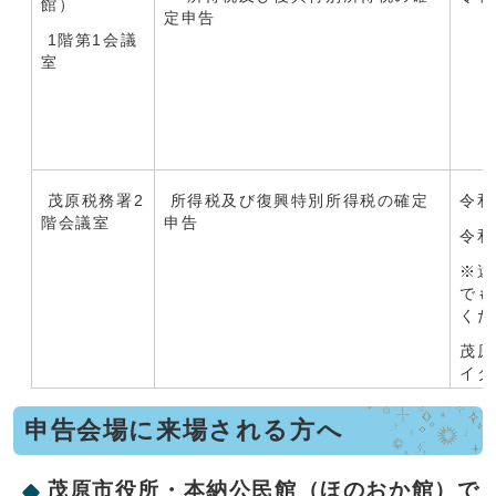
館）
定申告
1階第1会議
室
茂原税務署2
所得税及び復興特別所得税の確定
令和
階会議室
申告
令和
※還
でも
くだ
茂原
イダ
申告会場に来場される方へ
茂原市役所・本納公民館（ほのおか館）で