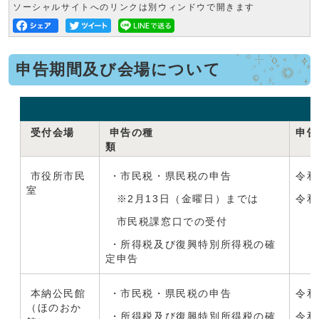
ソーシャルサイトへのリンクは別ウィンドウで開きます
申告期間及び会場について
受付会場
申告の種
申
類
市役所市民
・市民税・県民税の申告
令和
室
※2月13日（金曜日）までは
令和
市民税課窓口での受付
・所得税及び復興特別所得税の確
定申告
本納公民館
・市民税・県民税の申告
令和
（ほのおか
・所得税及び復興特別所得税の確
令和