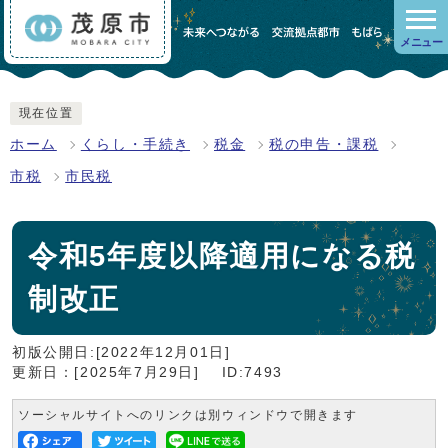
メニュー
現在位置
ホーム
くらし・手続き
税金
税の申告・課税
市税
市民税
令和5年度以降適用になる税
制改正
初版公開日:[2022年12月01日]
更新日：[2025年7月29日]
ID:7493
ソーシャルサイトへのリンクは別ウィンドウで開きます