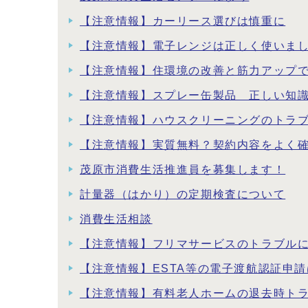
【注意情報】カーリース選びは慎重に
【注意情報】電子レンジは正しく使いま
【注意情報】住環境の改善と筋力アップ
【注意情報】スプレー缶製品 正しい知
【注意情報】ハウスクリーニングのトラ
【注意情報】実質無料？契約内容をよく
茂原市消費生活推進員を募集します！
計量器（はかり）の定期検査について
消費生活相談
【注意情報】フリマサービスのトラブル
【注意情報】ESTA等の電子渡航認証申
【注意情報】有料老人ホームの退去時ト