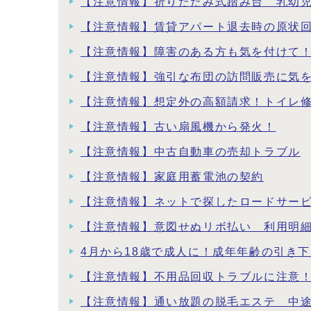
【注意情報】折りたたみ式踏み台 乳幼
【注意情報】賃貸アパート退去時の原状
【注意情報】障害のある方も気を付けて！
【注意情報】強引な布団の訪問販売に気
【注意情報】想定外の高額請求！トイレ
【注意情報】古い扇風機から発火！
【注意情報】中古自動車の売却トラブル
【注意情報】家庭用蓄電池の契約
【注意情報】ネットで探したロードサー
【注意情報】意図せぬリボ払い 利用明
4月から18歳で成人に！成年年齢の引き
【注意情報】不用品回収トラブルに注意
【注意情報】通い放題の脱毛エステ 中