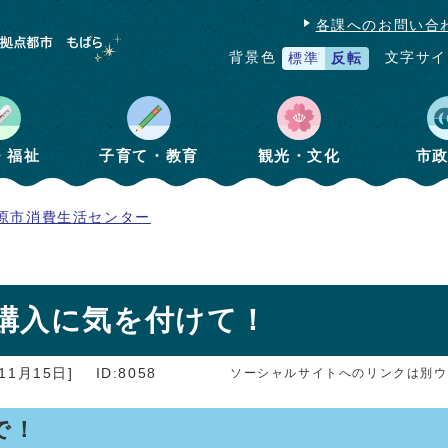
各課へのお問い合
文字サイ
背景色
標準
反転
・福祉
子育て・教育
観光・文化
市
原市消費生活センター
購入に気を付けて！
11月15日]
ID:8058
ソーシャルサイトへのリンクは別ウ
で！