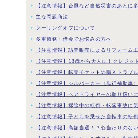
【注意情報】台風など自然災害のあとに
主な問題商法
クーリングオフについて
多重債務・借金でお悩みの方へ
【注意情報】訪問販売によるリフォーム
【注意情報】18歳から大人に！クレジッ
【注意情報】転売チケットの購入トラブ
【注意情報】シルバーカー（歩行補助車
【注意情報】ヘアドライヤーの取り扱い
【注意情報】掃除中の転倒・転落事故に
【注意情報】子どもを乗せた自転車の転
【注意情報】高額当選！？心当たりのな