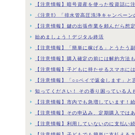
【注意情報】暗号資産を使った投資話に
《注意‼》「排水管高圧洗浄キャンペーン
【注意情報】鍵の出張作業を頼んだら想
始めましょう！デジタル終活
【注意情報】「簡単に稼げる」とうたう
【注意情報】購入確定の前には解約方法
【注意情報】子どもに持たせるスマホに
【注意情報】「○○ペイで返金します」と
知ってください！ その香り困っている人
【注意情報】市内でも急増しています！
【注意情報】その申込み、定期購入では
【注意情報】利用していないのに支払い
【注意情報】子どもでも簡単に支払える