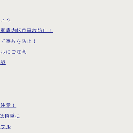
しょう
で家庭内転倒事故防止！
識で事故を防止！
ブルにご注意
確認
に注意！
請は慎重に
ラブル