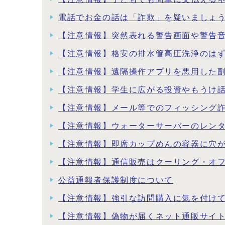
電話でお金の話は「詐欺」を疑いましょ
【注意情報】突然表れる警告画面や警告
【注意情報】格安の排水管高圧洗浄のは
【注意情報】遠隔操作アプリを悪用した
【注意情報】学生に広がる投資やもうけ
【注意情報】メール等でのフィッシング
【注意情報】ウォーターサーバーのレン
【注意情報】即席カップめんの容器に穴
【注意情報】通信販売はクーリング・オ
公益通報者保護制度について
【注意情報】強引な訪問購入に気を付け
【注意情報】偽物が届くネット通販サイ