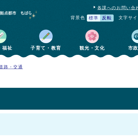
各課へのお問い合
文字サイ
背景色
標準
反転
・福祉
子育て・教育
観光・文化
市
道路・交通