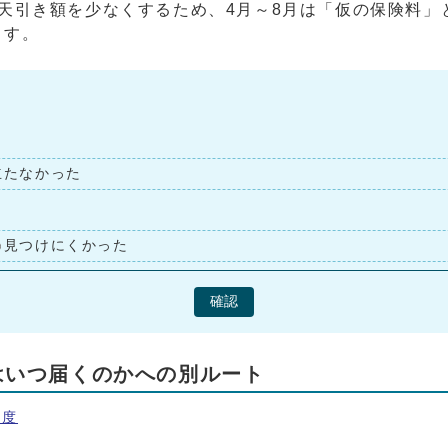
天引き額を少なくするため、4月～8月は「仮の保険料」
ます。
立たなかった
見つけにくかった
確認
はいつ届くのかへの別ルート
制度