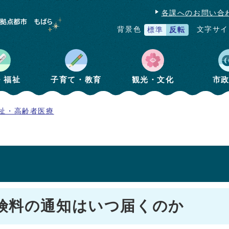
各課へのお問い合
文字サイ
背景色
標準
反転
・福祉
子育て・教育
観光・文化
市
祉・高齢者医療
険料の通知はいつ届くのか