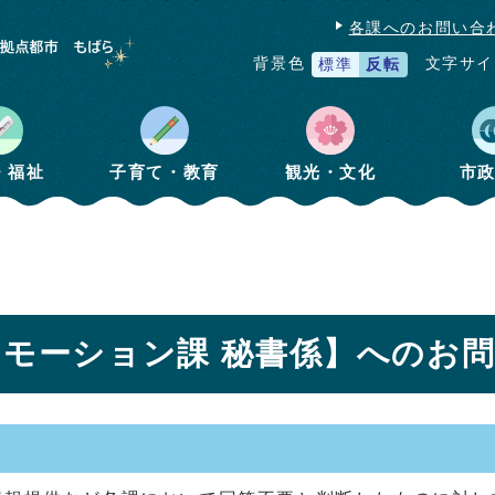
各課へのお問い合
文字サイ
背景色
標準
反転
・福祉
子育て・教育
観光・文化
市
ロモーション課 秘書係】へのお