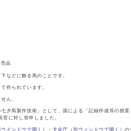
非売品
軒下などに飾る馬のことです。
して作られています。
ません。
の七夕馬製作技術」として、国による「記録作成等の措置
庁長官に対し答申しました。
別ウインドウで開く）
・
文化庁（別ウィンドウで開く）
の