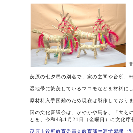
茂原の七夕馬の別名で、家の玄関や台所、
湿地帯に繁茂しているマコモなどを材料に
原材料入手困難のため現在は製作しており
国の文化審議会は、かやかや馬を、「大芝
とを、令和4年1月21日（金曜日）に文化
茂原市役所教育委員会教育部生涯学習課
（