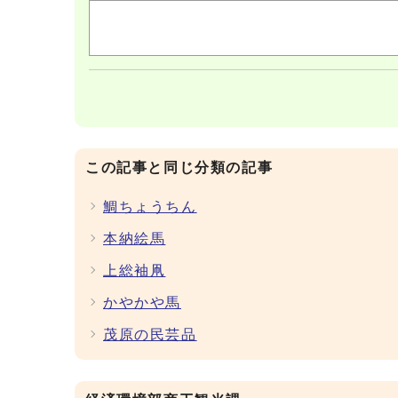
この記事と同じ分類の記事
鯛ちょうちん
本納絵馬
上総袖凧
かやかや馬
茂原の民芸品