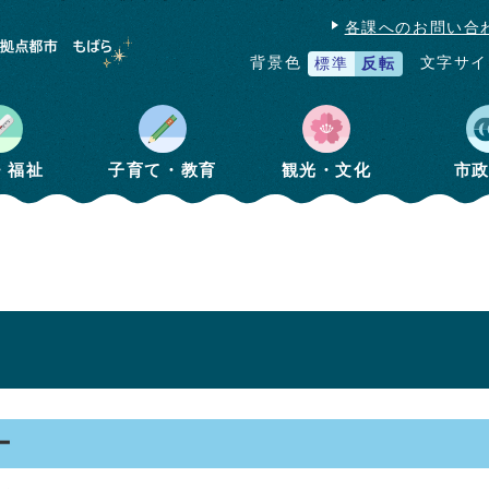
各課へのお問い合
文字サイ
背景色
標準
反転
・福祉
子育て・教育
観光・文化
市
ー