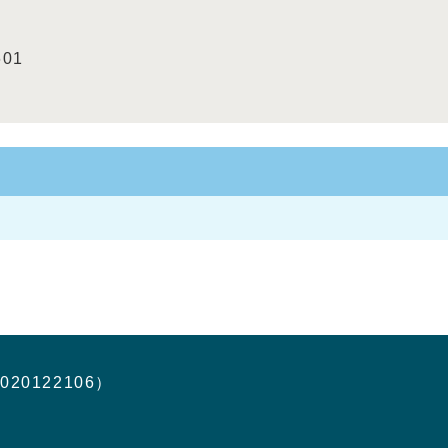
601
020122106）