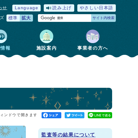
わせ
Language
読み上げ
やさしい日本語
ズ
標準
拡大
サイト内検索
政情報
施設案内
事業者の方へ
ィンドウで開きます
監査等の結果について