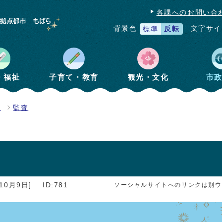
各課へのお問い合
文字サイ
背景色
標準
反転
・福祉
子育て・教育
観光・文化
市
計
監査
10月9日]
ID:781
ソーシャルサイトへのリンクは別ウ