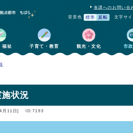
各課へのお問い合
文字サイ
背景色
標準
反転
・福祉
子育て・教育
観光・文化
市
員
実施状況
4月11日]
ID:7193