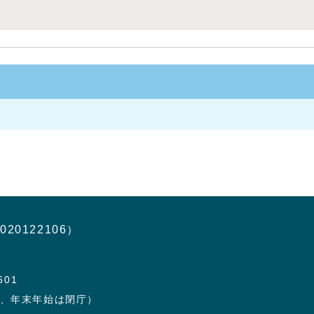
020122106）
601
日、年末年始は閉庁）