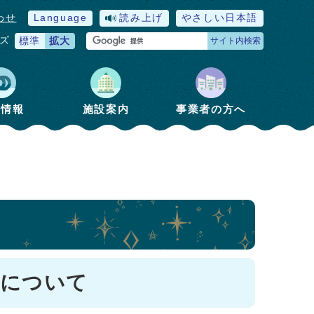
わせ
Language
読み上げ
やさしい日本語
ズ
標準
拡大
サイト内検索
政情報
施設案内
事業者の方へ
付について