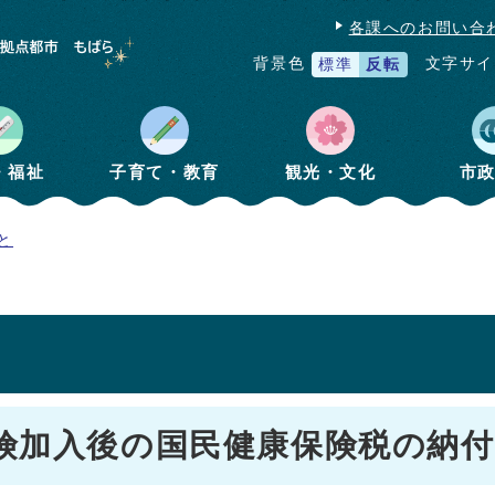
各課へのお問い合
文字サイ
背景色
標準
反転
・福祉
子育て・教育
観光・文化
市
と
険加入後の国民健康保険税の納