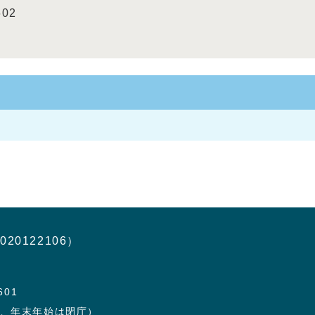
602
020122106）
601
日、年末年始は閉庁）