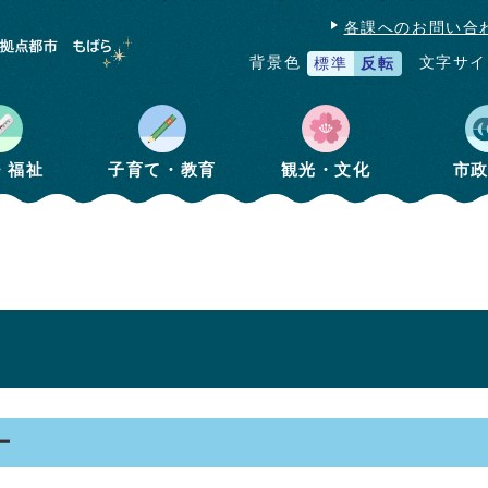
各課へのお問い合
文字サイ
背景色
標準
反転
・福祉
子育て・教育
観光・文化
市
ー