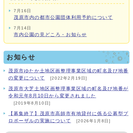
7月16日
茂原市内の都市公園団体利用予約について
7月14日
市内公園の見どころ・お知らせ
お知らせ
茂原市ゆたか土地区画整理事業区域の町名及び地番
の変更について
[2022年2月19日]
茂原市大芝土地区画整理事業区域の町名及び地番が
令和元年8月10日から変更されました
[2019年8月10日]
【募集終了】茂原市高師市有地貸付に係る公募型プ
ロポーザルの実施について
[2026年1月8日]