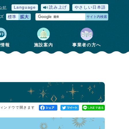
わせ
Language
読み上げ
やさしい日本語
ズ
標準
拡大
サイト内検索
政情報
施設案内
事業者の方へ
ィンドウで開きます