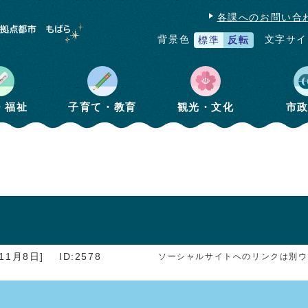
各課へのお問い合
文字サイ
背景色
標準
反転
・福祉
子育て・教育
観光・文化
市
11月8日]
ID:2578
ソーシャルサイトへのリンクは別ウ