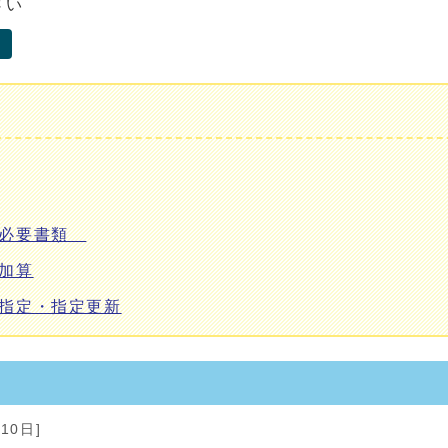
さい
び必要書類
加算
指定・指定更新
10日]