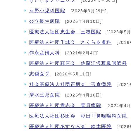
きたじまクリニック
[2023年3月30日]
河野小児科医院
[2023年3月29日]
公立長生病院
[2025年4月10日]
医療法人社団恵生会 三枝医院
[2026年5月
医療法人社団千誠会 さくら皮膚科
[201
作永産婦人科
[2021年2月4日]
医療法人社団萩原会 佐藤江沢耳鼻咽喉科
志鎌医院
[2026年5月11日]
社会医療法人社団正朋会 宍倉病院
[202
清水三郎医院
[2025年4月10日]
医療法人社団貴志会 菅原病院
[2024年4月
医療法人社団杉田会 杉田耳鼻咽喉科医院
医療法人社団あすなろ会 鈴木医院
[202