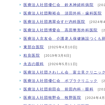
医療法人社団優仁会 鈴木神経科病院
[20
医療法人社団剛裕会 須田外科・歯科医院
医療法人社団惠翠会すだ内科医院
[2024年
医療法人社団博愛会 高田整形外科医院
[
医療法人京友会 介護老人保健施設つくも
東部台医院
[2025年4月10日]
粒良医院
[2019年3月6日]
永吉の眼科
[2026年5月11日]
医療法人社団さわしん会 富士見クリニッ
医療法人社団優仁会 ポプラクリニック
[
医療法人社団前田会 前田内科・眼科
[20
医療法人社団牧野会 牧野医院
[2024年4月