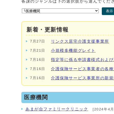
各課のジャンルは下の選択肢から選んでくだ
表示
新着・更新情報
リンクス居宅介護支援事業所
7月27日
小規模多機能グレイト
7月21日
指定等に係る申請書様式およ
7月16日
介護保険サービス事業者の各種
7月16日
介護保険サービス事業所の新規
7月16日
医療機関
あまが台ファミリークリニック
[2024年4月