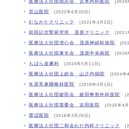
医療法人社団徳志会 宮本内科医院
[202
宮山医院
[2022年6月20日]
むなかたクリニック
[2021年3月2日]
前田記念腎研究所 茂原クリニック
[202
医療法人社団澄心会 茂原神経科病院
[20
医療法人社団東光会 茂原中央病院
[202
もばら皮膚科
[2026年5月11日]
医療法人社団上総会 山之内病院
[2024年
矢原耳鼻咽喉科医院
[2018年3月1日]
医療法人社団鎗田会 鎗田整形外科医院
[
医療法人社団藻愛会 吉田医院
[2025年4月
渡辺医院
[2016年3月28日]
医療法人社団二和会わだ内科クリニック
[