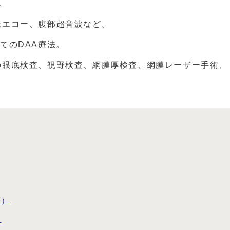
。
脈エコー、腹部超音波など。
てのDAA療法。
の眼底検査、視野検査、網膜厚検査、網膜レーザー手術、
等）
）