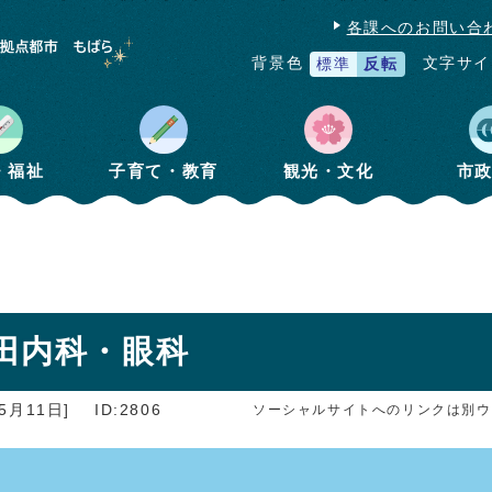
各課へのお問い合
文字サイ
背景色
標準
反転
・福祉
子育て・教育
観光・文化
市
田内科・眼科
5月11日]
ID:2806
ソーシャルサイトへのリンクは別ウ