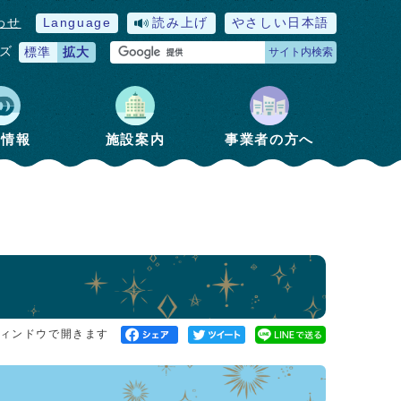
わせ
Language
読み上げ
やさしい日本語
ズ
標準
拡大
サイト内検索
政情報
施設案内
事業者の方へ
ィンドウで開きます