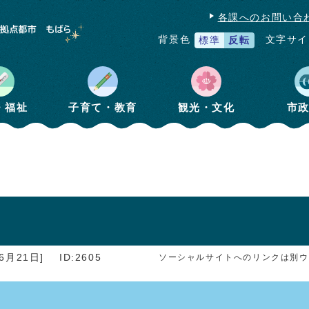
各課へのお問い合
文字サイ
背景色
標準
反転
・福祉
子育て・教育
観光・文化
市
6月21日]
ID:2605
ソーシャルサイトへのリンクは別ウ