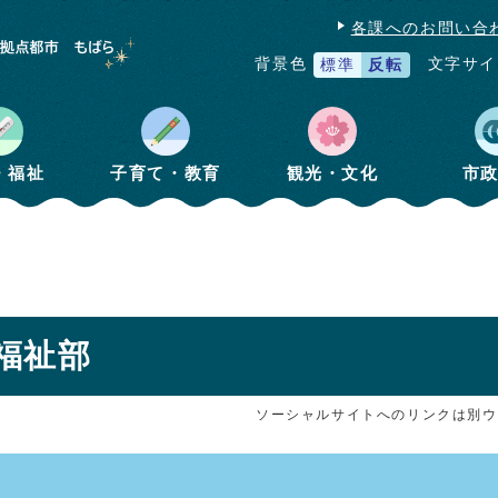
各課へのお問い合
文字サイ
背景色
標準
反転
・福祉
子育て・教育
観光・文化
市
護福祉部
ソーシャルサイトへのリンクは別ウ