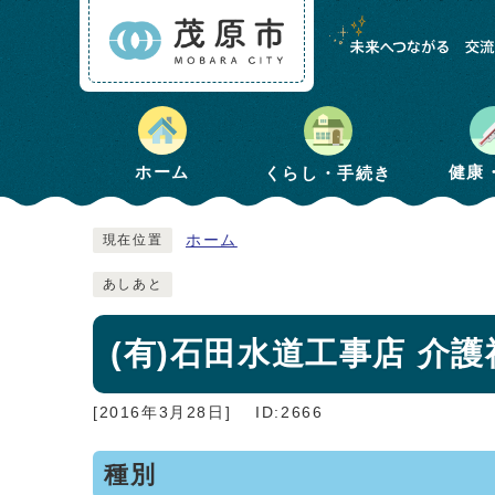
健康
ホーム
くらし・手続き
ホーム
現在位置
あしあと
(有)石田水道工事店 介
[2016年3月28日]
ID:2666
種別