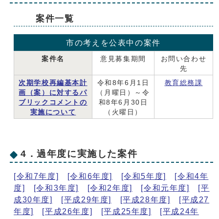
案件一覧
市の考えを公表中の案件
案件名
意見募集期間
お問い合わせ
先
次期学校再編基本計
令和8年6月1日
教育総務課
画（案）に対するパ
（月曜日）～令
ブリックコメントの
和8年6月30日
実施について
（火曜日）
4．過年度に実施した案件
[令和7年度]
[令和6年度]
[令和5年度]
[令和4年
度]
[令和3年度]
[令和2年度]
[令和元年度]
[平
成30年度]
[平成29年度]
[平成28年度]
[平成27
年度]
[平成26年度]
[平成25年度]
[平成24年