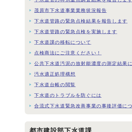
茂原市下水道事業業務状況報告
下水道管路の緊急点検結果を報告します
下水道管路の緊急点検を実施します
下水道課の移転について
点検商法にご注意ください！
公共下水道汚泥の放射能濃度の測定結果
汚水適正処理構想
下水道台帳の閲覧
下水道のトラブルを防ぐには
合流式下水道緊急改善事業の事後評価に
都市建設部下水道課