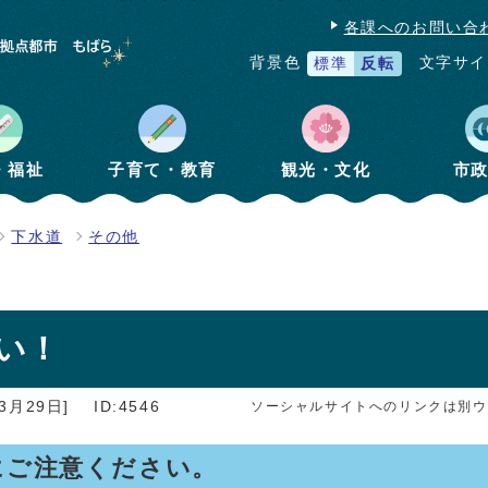
各課へのお問い合
文字サイ
背景色
標準
反転
・福祉
子育て・教育
観光・文化
市
下水道
その他
い！
3月29日]
ID:4546
ソーシャルサイトへのリンクは別ウ
にご注意ください。