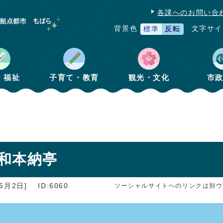
各課へのお問い合
文字サイ
背景色
標準
反転
・福祉
子育て・教育
観光・文化
市
和本納亭
6月2日]
ID:6060
ソーシャルサイトへのリンクは別ウ