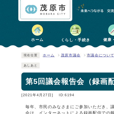
健康
ホーム
くらし・手続き
ホーム
茂原市議会
市議会につい
現在位置
あしあと
第5回議会報告会（録画
[2021年4月27日]
ID:6194
毎年、市民のみなさまにご参加いただき、
会は、インターネットによる録画配信での