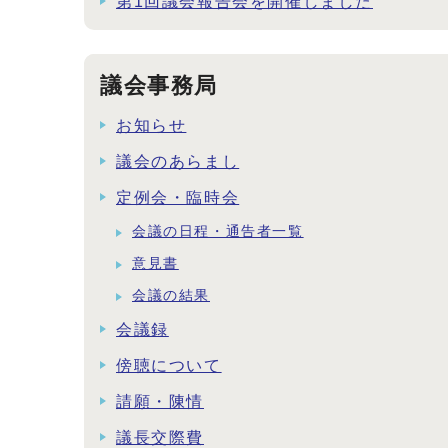
第1回議会報告会を開催しました
議会事務局
お知らせ
議会のあらまし
定例会・臨時会
会議の日程・通告者一覧
意見書
会議の結果
会議録
傍聴について
請願・陳情
議長交際費