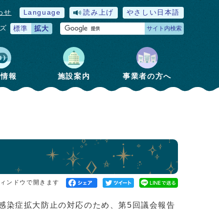
わせ
Language
読み上げ
やさしい日本語
ズ
標準
拡大
サイト内検索
政情報
施設案内
事業者の方へ
ィンドウで開きます
感染症拡大防止の対応のため、第5回議会報告