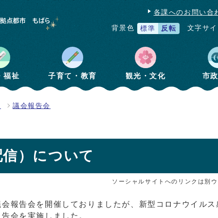
各課へのお問い合
文字サイ
背景色
標準
反転
・福祉
子育て・教育
観光・文化
市
て
議会報告会
配信）について
ソーシャルサイトへのリンクは別ウ
議会報告会を開催しておりましたが、新型コロナウイルス
報告会を実施しました。