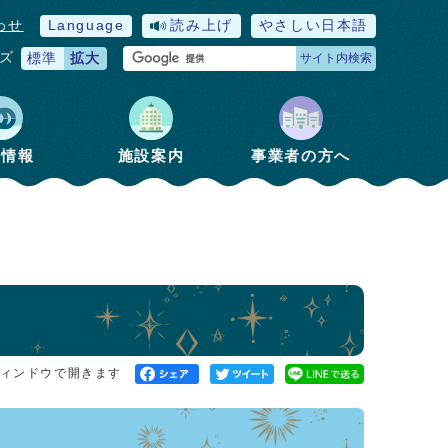
わせ
Language
読み上げ
やさしい日本語
ズ
標準
拡大
サイト内検索
政情報
施設案内
事業者の方へ
ィンドウで開きます