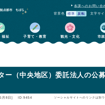
各課へのお問い合
文字サイ
背景色
標準
反転
・福祉
子育て・教育
観光・文化
市
ター（中央地区）委託法人の公
5月8日]
ID:9454
ソーシャルサイトへのリンクは別ウ