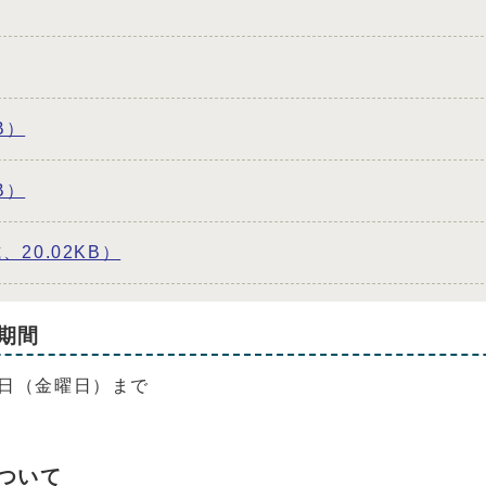
B）
B）
20.02KB）
期間
5日（金曜日）まで
ついて