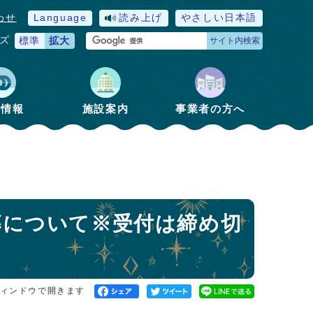
わせ
Language
読み上げ
やさしい日本語
ズ
標準
拡大
サイト内検索
政情報
施設案内
事業者の方へ
募について※受付は締め切
ィンドウで開きます