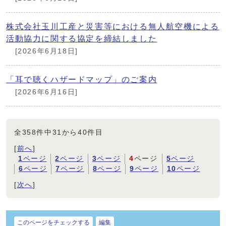
株式会社玉川工産と災害等における無人航空機による
活動協力に関する協定を締結しました
[2026年6月18日]
「耳で聴くハザードマップ」のご案内
[2026年6月16日]
全358件中31から40件目
[
前へ
]
1
ページ
2
ページ
3
ページ
4
ページ
5
ページ
6
ページ
7
ページ
8
ページ
9
ページ
10
ページ
[
次へ
]
このページをチェックする
編集