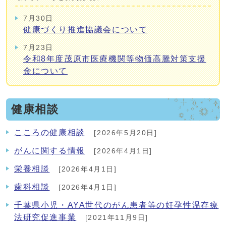
7月30日
健康づくり推進協議会について
7月23日
令和8年度茂原市医療機関等物価高騰対策支援
金について
健康相談
こころの健康相談
[2026年5月20日]
がんに関する情報
[2026年4月1日]
栄養相談
[2026年4月1日]
歯科相談
[2026年4月1日]
千葉県小児・AYA世代のがん患者等の妊孕性温存療
法研究促進事業
[2021年11月9日]