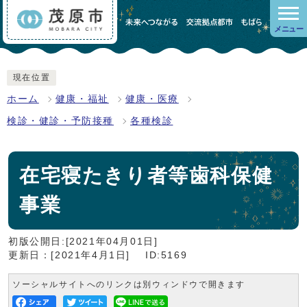
メニュー
現在位置
ホーム
健康・福祉
健康・医療
検診・健診・予防接種
各種検診
在宅寝たきり者等歯科保健
事業
初版公開日:[2021年04月01日]
更新日：[2021年4月1日]
ID:5169
ソーシャルサイトへのリンクは別ウィンドウで開きます