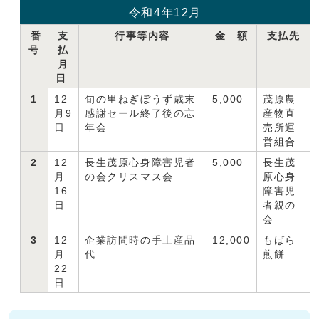
令和4年12月
番
支
行事等内容
金 額
支払先
号
払
月
日
1
12
旬の里ねぎぼうず歳末
5,000
茂原農
月9
感謝セール終了後の忘
産物直
日
年会
売所運
営組合
2
12
長生茂原心身障害児者
5,000
長生茂
月
の会クリスマス会
原心身
16
障害児
日
者親の
会
3
12
企業訪問時の手土産品
12,000
もばら
月
代
煎餅
22
日