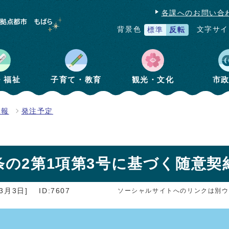
各課へのお問い合
文字サイ
背景色
標準
反転
・福祉
子育て・教育
観光・文化
市
情報
発注予定
条の2第1項第3号に基づく随意
3月3日]
ID:7607
ソーシャルサイトへのリンクは別ウ