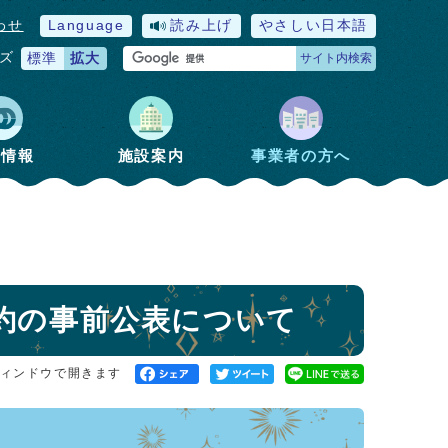
わせ
Language
読み上げ
やさしい日本語
ズ
標準
拡大
サイト内検索
政情報
施設案内
事業者の方へ
契約の事前公表について
ィンドウで開きます