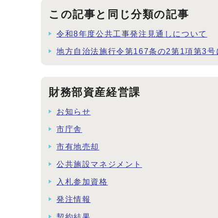
この記事と同じ分類の記事
令和8年度公共工事発注見通しについて
地方自治法施行令第167条の2第1項第3
財務部資産経営課
お知らせ
市庁舎
市有地売却
公共施設マネジメント
入札参加資格
発注情報
契約結果