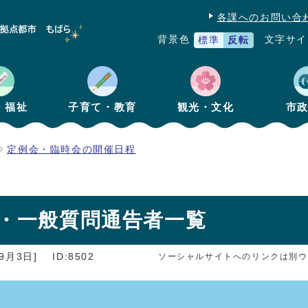
各課へのお問い合
文字サイ
背景色
標準
反転
・福祉
子育て・教育
観光・文化
市
定例会・臨時会の開催日程
程・一般質問通告者一覧
9月3日]
ID:8502
ソーシャルサイトへのリンクは別ウ