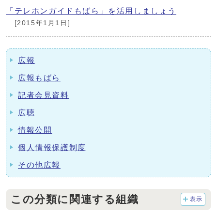
「テレホンガイドもばら」を活用しましょう
[2015年1月1日]
広報
広報もばら
記者会見資料
広聴
情報公開
個人情報保護制度
その他広報
この分類に関連する組織
表示