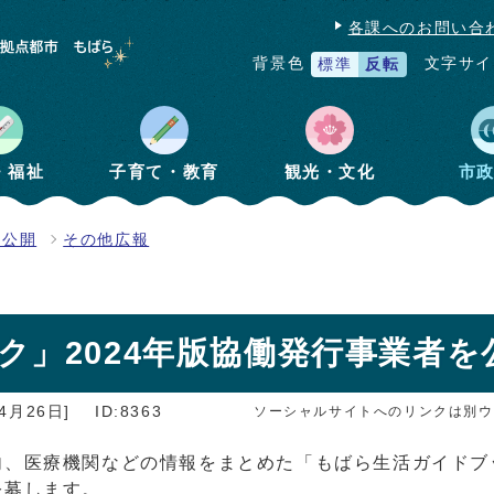
各課へのお問い合
文字サイ
背景色
標準
反転
・福祉
子育て・教育
観光・文化
市
報公開
その他広報
ク」2024年版協働発行事業者を
4月26日]
ID:8363
ソーシャルサイトへのリンクは別ウ
内、医療機関などの情報をまとめた「もばら生活ガイドブ
公募します。