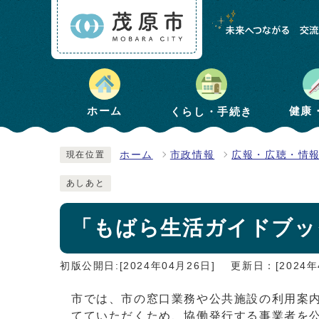
健康
ホーム
くらし・手続き
ホーム
市政情報
広報・広聴・情
現在位置
あしあと
「もばら生活ガイドブッ
初版公開日:[2024年04月26日]
更新日：[2024年
市では、市の窓口業務や公共施設の利用案
てていただくため、協働発行する事業者を