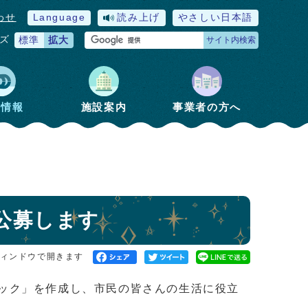
わせ
Language
読み上げ
やさしい日本語
ズ
標準
拡大
サイト内検索
政情報
施設案内
事業者の方へ
公募します
ィンドウで開きます
ック」を作成し、市民の皆さんの生活に役立