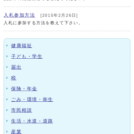
入札参加方法
[2015年2月26日]
入札に参加する方法を教えて下さい。
健康福祉
子ども・学生
届出
税
保険・年金
ごみ・環境・衛生
市民相談
生活・水道・道路
産業