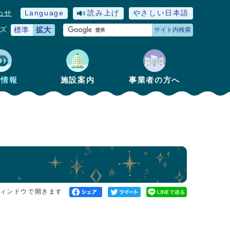
わせ
Language
読み上げ
やさしい日本語
ズ
標準
拡大
サイト内検索
政情報
施設案内
事業者の方へ
ィンドウで開きます