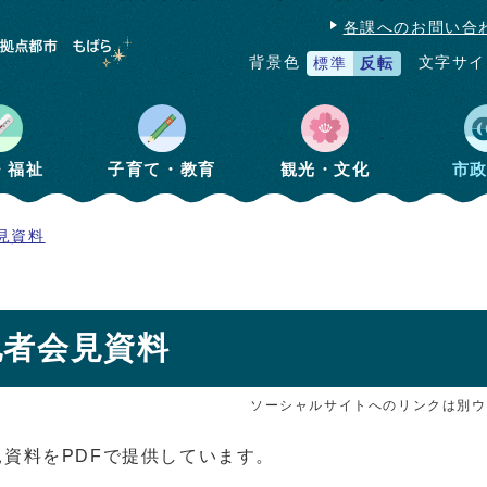
各課へのお問い合
文字サイ
背景色
標準
反転
・福祉
子育て・教育
観光・文化
市
見資料
記者会見資料
ソーシャルサイトへのリンクは別ウ
資料をPDFで提供しています。