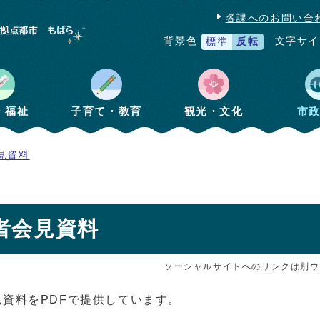
各課へのお問い合
文字サイ
背景色
標準
反転
・福祉
子育て・教育
観光・文化
市
見資料
記者会見資料
ソーシャルサイトへのリンクは別ウ
資料をPDFで提供しています。