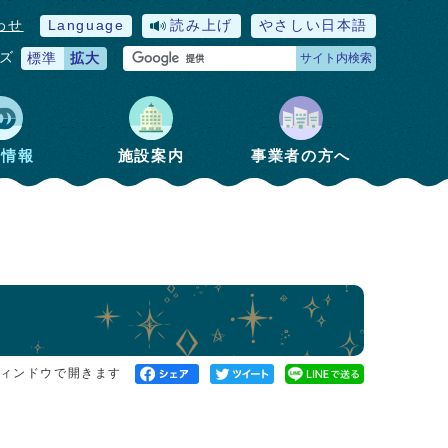
わせ
Language
読み上げ
やさしい日本語
ズ
標準
拡大
サイト内検索
政情報
施設案内
事業者の方へ
ィンドウで開きます