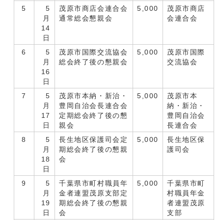
5
5
茂原市商店会連合会
5,000
茂原市商店
月
通常総会懇親会
会連合会
14
日
6
5
茂原市国際交流協会
5,000
茂原市国際
月
総会終了後の懇親会
交流協会
16
日
7
5
茂原市本納・新治・
5,000
茂原市本
月
豊岡自治会長連合会
納・新治・
17
定期総会終了後の懇
豊岡自治会
日
親会
長連合会
8
5
長生地区保護司会定
5,000
長生地区保
月
期総会終了後の懇親
護司会
18
会
日
9
5
千葉県市町村職員年
5,000
千葉県市町
月
金者連盟茂原支部定
村職員年金
19
期総会終了後の懇親
者連盟茂原
日
会
支部