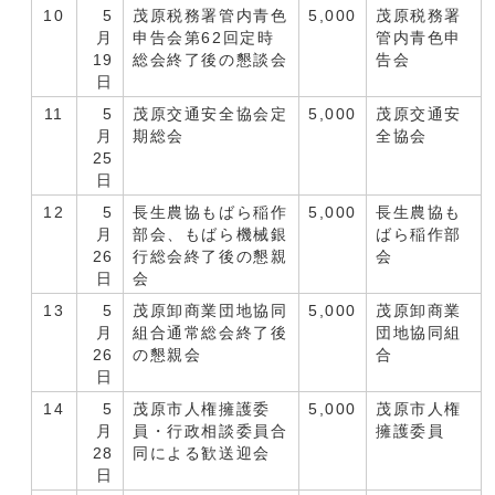
10
5
茂原税務署管内青色
5,000
茂原税務署
月
申告会第62回定時
管内青色申
19
総会終了後の懇談会
告会
日
11
5
茂原交通安全協会定
5,000
茂原交通安
月
期総会
全協会
25
日
12
5
長生農協もばら稲作
5,000
長生農協も
月
部会、もばら機械銀
ばら稲作部
26
行総会終了後の懇親
会
日
会
13
5
茂原卸商業団地協同
5,000
茂原卸商業
月
組合通常総会終了後
団地協同組
26
の懇親会
合
日
14
5
茂原市人権擁護委
5,000
茂原市人権
月
員・行政相談委員合
擁護委員
28
同による歓送迎会
日