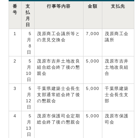
番
支
行事等内容
金額
支払先
号
払
月
日
1
5
茂原商工会議所等と
7,000
茂原商工会
月
の意見交換会
議所
8
日
2
5
茂原市吉井土地改良
5,000
茂原市吉井
月
組合総会終了後の懇
土地改良組
10
親会
合
日
3
5
千葉県建築士会長生
5,000
千葉県建築
月
支部通常総会終了後
士会長生支
12
の懇親会
部
日
4
5
茂原市保護司会定期
5,000
茂原市保護
月
総会終了後の懇親会
司会
13
日