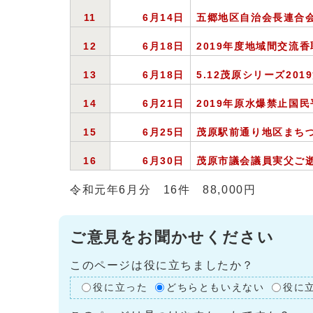
11
6
月14日
五郷地区自治会長連合
12
6
月18日
2019
年度地域間交流香
13
6
月18日
5.12
茂原シリーズ201
14
6
月21日
2019
年原水爆禁止国民
15
6
月25日
茂原駅前通り地区まち
16
6
月30日
茂原市議会議員実父ご
令和元年6月分 16件 88,000円
ご意見をお聞かせください
このページは役に立ちましたか？
役に立った
どちらともいえない
役に