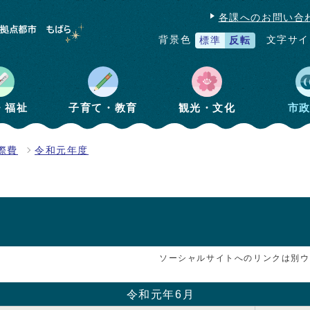
各課へのお問い合
文字サイ
背景色
標準
反転
・福祉
子育て・教育
観光・文化
市
際費
令和元年度
ソーシャルサイトへのリンクは別ウ
令和元年6月