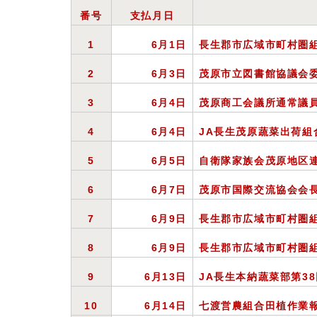
番号
支払月日
1
6
月1日
長生郡市広域市町村圏
2
6
月3日
茂原市立図書館協議会
3
6
月4日
茂原商工会議所通常議
4
6
月4日
JA長生茂原蔬菜出荷組
5
6
月5日
自衛隊家族会茂原地区
6
6
月7日
茂原市国際交流協会会
7
6
月9日
長生郡市広域市町村圏
8
6
月9日
長生郡市広域市町村圏
9
6
月13日
JA
長生本納蔬菜部第3
10
6
月14日
七渡営農組合田植作業