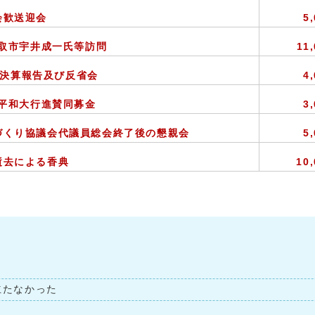
会歓送迎会
5
取市宇井成一氏等訪問
11
9決算報告及び反省会
4
平和大行進賛同募金
3
づくり協議会代議員総会終了後の懇親会
5
逝去による香典
10
立たなかった