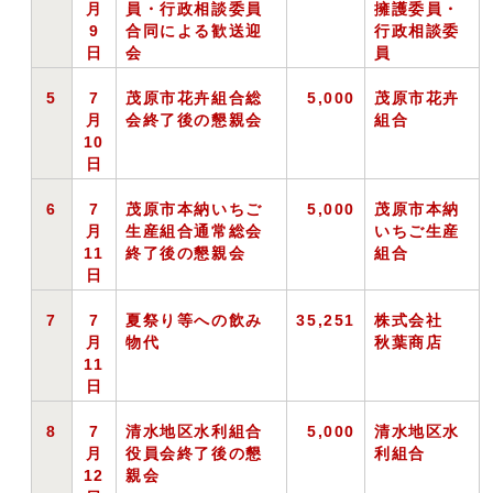
月
員・行政相談委員
擁護委員・
9
合同による歓送迎
行政相談委
日
会
員
5
7
茂原市花卉組合総
5,000
茂原市花卉
月
会終了後の懇親会
組合
10
日
6
7
茂原市本納いちご
5,000
茂原市本納
月
生産組合通常総会
いちご生産
11
終了後の懇親会
組合
日
7
7
夏祭り等への飲み
35,251
株式会社
月
物代
秋葉商店
11
日
8
7
清水地区水利組合
5,000
清水地区水
月
役員会終了後の懇
利組合
12
親会