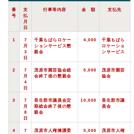
番
支
行事等内容
金 額
支払先
号
払
月
日
1
7
千葉もばらロケー
4,000
千葉もばら
月
ションサービス懇
ロケーショ
3
親会
ンサービス
日
2
7
茂原市園芸協会総
5,000
茂原市園芸
月
会終了後の懇親会
協会
4
日
3
7
長生郡市議員会定
10,000
長生郡市議
月
期総会終了後の懇
員会
8
親会
日
4
7
茂原市人権擁護委
5,000
茂原市人権