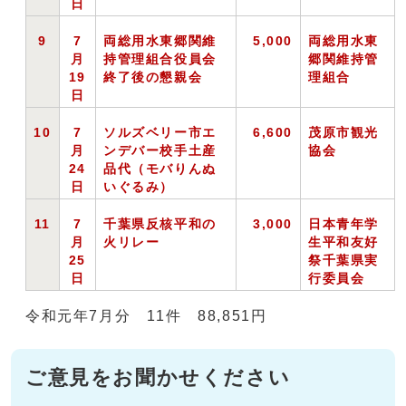
日
9
7
両総用水東郷関維
5,000
両総用水東
月
持管理組合役員会
郷関維持管
19
終了後の懇親会
理組合
日
10
7
ソルズベリー市エ
6,600
茂原市観光
月
ンデバー校手土産
協会
24
品代（モバりんぬ
日
いぐるみ）
11
7
千葉県反核平和の
3,000
日本青年学
月
火リレー
生平和友好
25
祭千葉県実
日
行委員会
令和元年7月分 11件 88,851円
ご意見をお聞かせください