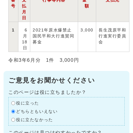
番
支
行事等内容
金
支払先
号
払
額
月
日
1
6
2021年原水爆禁止
3,000
長生茂原平和
月
国民平和大行進賛同
行進実行委員
18
募金
会
日
令和3年6月分 1件 3,000円
ご意見をお聞かせください
このページは役に立ちましたか？
役に立った
どちらともいえない
役に立たなかった
このページは見つけやすかったですか？