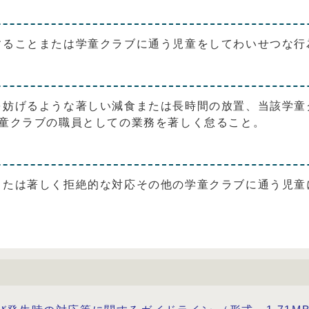
することまたは学童クラブに通う児童をしてわいせつな行
妨げるような著しい減食または長時間の放置、当該学童
学童クラブの職員としての業務を著しく怠ること。
または著しく拒絶的な対応その他の学童クラブに通う児童