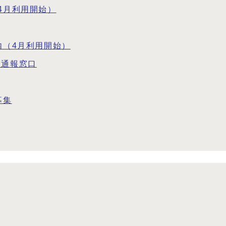
4月利用開始）
内（4月利用開始）
・通報窓口
募集