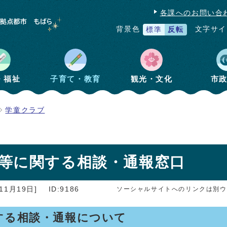
各課へのお問い合
文字サイ
背景色
標準
反転
・福祉
子育て・教育
観光・文化
市
学童クラブ
等に関する相談・通報窓口
11月19日]
ID:9186
ソーシャルサイトへのリンクは別ウ
する相談・通報について