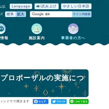
わせ
Language
読み上げ
やさしい日本語
ズ
標準
拡大
サイト内検索
政情報
施設案内
事業者の方へ
型プロポーザルの実施につ
ィンドウで開きます