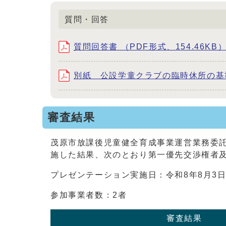
質問・回答
質問回答書 （PDF形式、154.46KB
別紙 公設学童クラブの臨時休所の基準 
審査結果
茂原市放課後児童健全育成事業運営業務委
施した結果、次のとおり第一優先交渉権者
プレゼンテーション実施日：令和8年8月3
参加事業者数：2者
審査結果