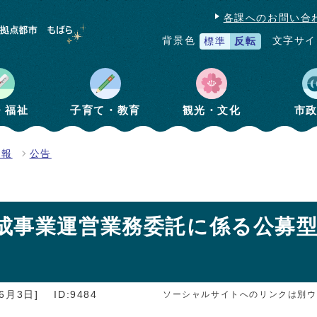
各課へのお問い合
文字サイ
背景色
標準
反転
・福祉
子育て・教育
観光・文化
市
情報
公告
成事業運営業務委託に係る公募
6月3日]
ID:9484
ソーシャルサイトへのリンクは別ウ