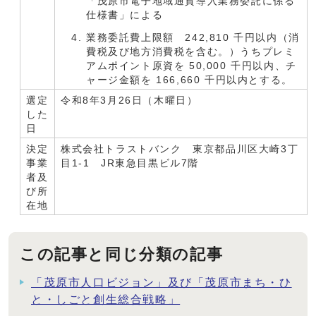
「茂原市電子地域通貨導入業務委託に係る
仕様書」による
業務委託費上限額 242,810 千円以内（消
費税及び地方消費税を含む。）うちプレミ
アムポイント原資を 50,000 千円以内、チ
ャージ金額を 166,660 千円以内とする。
選定
令和8年3月26日（木曜日）
した
日
決定
株式会社トラストバンク 東京都品川区大崎3丁
事業
目1-1 JR東急目黒ビル7階
者及
び所
在地
この記事と同じ分類の記事
「茂原市人口ビジョン」及び「茂原市まち・ひ
と・しごと創生総合戦略」