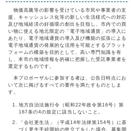
物価高騰等の影響を受けている市民や事業者の支
援、キャッシュレス化等の新しい生活様式への対応
及び地域経済の好循環の創出を目指し、市内での買
い物に使える地元限定の「電子地域通貨」の導入に
あたり、電子地域通貨の導入及び機能の拡張による
電子地域通貨の発展的な活用を可能とするプラット
フォームの構築を目的として、高い専門知識を有
し、本市の地域情報を的確に把握した受託事業者を
選定するものです。
本プロポーザルに参加する者は、公告日時点にお
いて次に掲げるすべての要件を満たすものとしま
す。
地方自治法施行令（昭和22年政令第16号）第
167条の4の規定に該当しないこと。
「会社更生法」（平成14年法律第154号）に基
づく更生手続開始の申立てをした場合、募集開