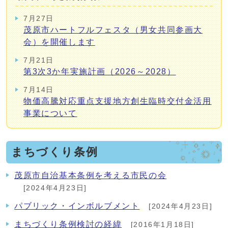
7月27日
茂原市ハートフルフェスタ（男女共同参画大
会）を開催します
7月21日
第3次3か年実施計画（2026～2028）
7月14日
物価高騰対応重点支援地方創生臨時交付金活用
事業について
まちづくり条例
茂原市自治基本条例を考える市民の会
[2024年4月23日]
パブリック・インボルブメント
[2024年4月23日]
まちづくり条例検討の経緯
[2016年1月18日]