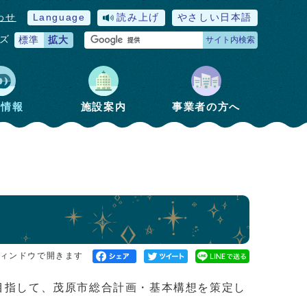
わせ
Language
読み上げ
やさしい日本語
ズ
標準
拡大
サイト内検索
政情報
施設案内
事業者の方へ
ィンドウで開きます
を目指して、茂原市総合計画・基本構想を策定し