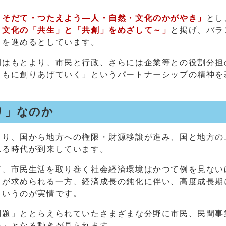
・そだて・つたえよう―人・自然・文化のかがやき」
とし
・文化の「共生」と「共創」をめざして～」
と掲げ、バラ
りを進めるとしています。
間はもとより、市民と行政、さらには企業等との役割分担
ともに創りあげていく」というパートナーシップの精神を
り」なのか
より、国から地方への権限・財源移譲が進み、国と地方の
れる時代が到来しています。
ど、市民生活を取り巻く社会経済環境はかつて例を見ない
とが求められる一方、経済成長の鈍化に伴い、高度成長期
というのが実情です。
問題」ととらえられていたさまざまな分野に市民、民間事
手」となる動きが見られます。