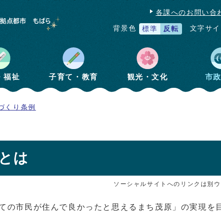
各課へのお問い合
文字サイ
背景色
標準
反転
・福祉
子育て・教育
観光・文化
市
づくり条例
とは
ソーシャルサイトへのリンクは別ウ
すべての市民が住んで良かったと思えるまち茂原」の実現