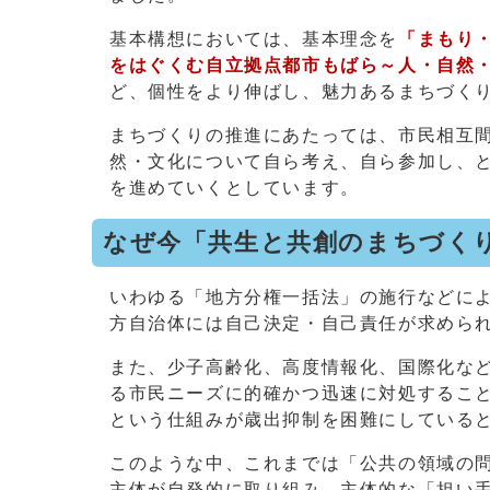
基本構想においては、基本理念を
「まもり
をはぐくむ自立拠点都市もばら～人・自然
ど、個性をより伸ばし、魅力あるまちづく
まちづくりの推進にあたっては、市民相互
然・文化について自ら考え、自ら参加し、
を進めていくとしています。
なぜ今「共生と共創のまちづく
いわゆる「地方分権一括法」の施行などに
方自治体には自己決定・自己責任が求めら
また、少子高齢化、高度情報化、国際化な
る市民ニーズに的確かつ迅速に対処するこ
という仕組みが歳出抑制を困難にしている
このような中、これまでは「公共の領域の
主体が自発的に取り組み、主体的な「担い