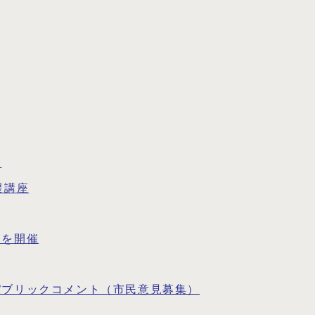
会
援講座
ムを開催
パブリックコメント（市民意見募集）