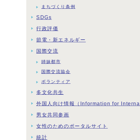
まちづくり条例
SDGs
行政評価
節電・新エネルギー
国際交流
姉妹都市
国際交流協会
ボランティア
多文化共生
外国人向け情報（Information for Interna
男女共同参画
女性のためのポータルサイト
統計